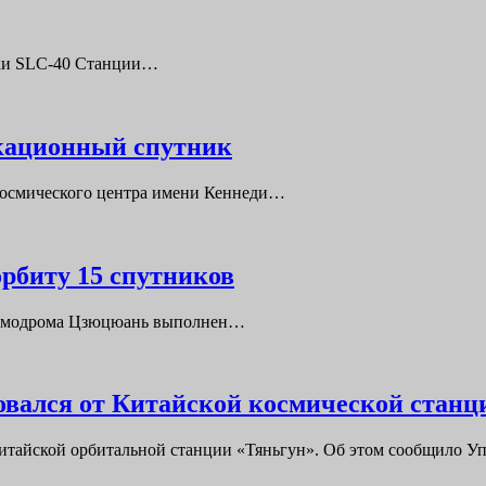
адки SLC-40 Станции…
кационный спутник
А Космического центра имени Кеннеди…
рбиту 15 спутников
 космодрома Цзюцюань выполнен…
овался от Китайской космической станц
 китайской орбитальной станции «Тяньгун». Об этом сообщило