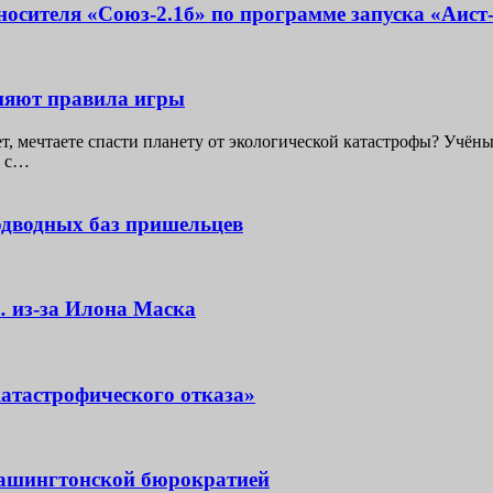
осителя «Союз-2.1б» по программе запуска «Аист
еняют правила игры
т, мечтаете спасти планету от экологической катастрофы? Учёны
е с…
одводных баз пришельцев
 из-за Илона Маска
атастрофического отказа»
вашингтонской бюрократией