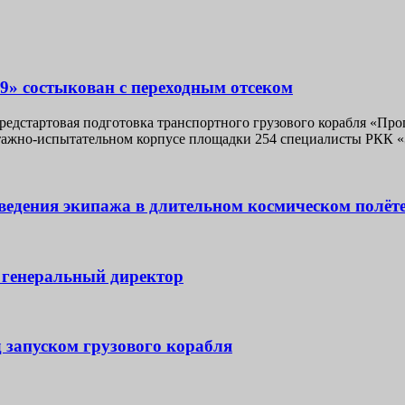
9» состыкован с переходным отсеком
предстартовая подготовка транспортного грузового корабля «П
нтажно-испытательном корпусе площадки 254 специалисты РКК 
едения экипажа в длительном космическом полёт
 генеральный директор
 запуском грузового корабля