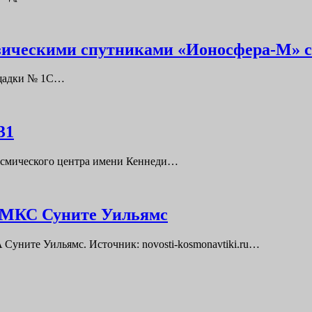
изическими спутниками «Ионосфера-М» с
лощадки № 1С…
31
 Космического центра имени Кеннеди…
е МКС Суните Уильямс
уните Уильямс. Источник: novosti-kosmonavtiki.ru…