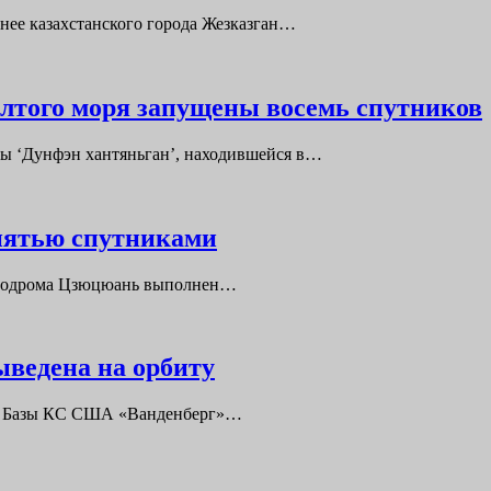
очнее казахстанского города Жезказган…
лтого моря запущены восемь спутников
ормы ‘Дунфэн хантяньган’, находившейся в…
 пятью спутниками
 космодрома Цзюцюань выполнен…
ыведена на орбиту
C-4E Базы КС США «Ванденберг»…