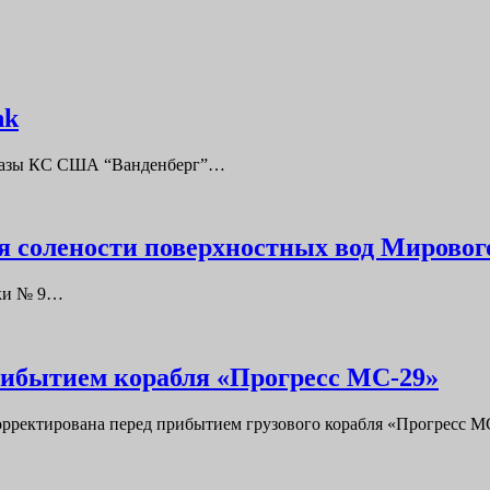
nk
4Е Базы КС США “Ванденберг”…
я солености поверхностных вод Мировог
адки № 9…
ибытием корабля «Прогресс МС-29»
рректирована перед прибытием грузового корабля «Прогресс М