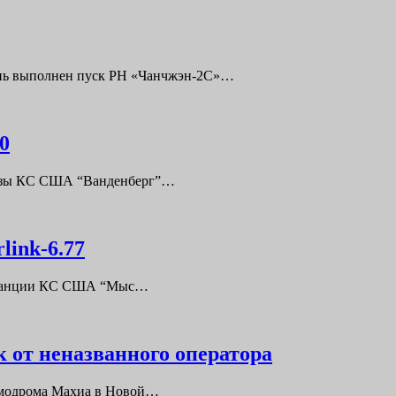
юань выполнен пуск РН «Чанчжэн-2С»…
0
E Базы КС США “Ванденберг”…
link-6.77
0 Станции КС США “Мыс…
 от неназванного оператора
космодрома Махиа в Новой…