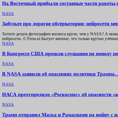
На Восточный прибыли составные части ракеты-н
NASA
Забудьте про дорогие обсерватории: нейросети м
Хотите делать фотографии космоса круче, чем у NASA? А може
нейросети. © Ferra.ru Бытует мнение, что только крутые учёны
NASA
В Конгрессе США прошли слушания по поводу п
NASA
В NASA заявили об опасениях политики Трампа…
NASA
НАСА предупредило «Роскосмос» об опасности «к
NASA
Трамп отправил Маска и Рамасвами на войну с 