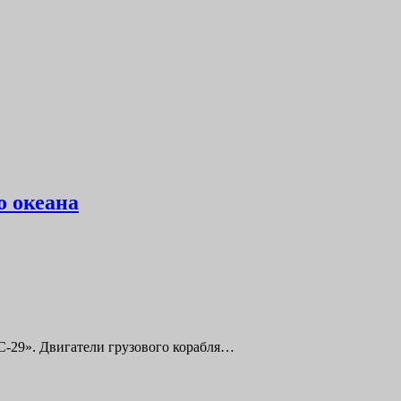
о океана
С-29». Двигатели грузового корабля…