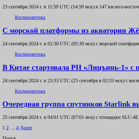
23 сентября 2024 г. в 11:59 UTC (14:59 мск) в 147 км юго-вост
Космонавтика
С морской платформы из акватории Жё
24 сентября 2024 г. в 02:30 UTC (05:30 мск) с морской платф
Космонавтика
В Китае стартовала РН «Лицъинь-1» с
24 сентября 2024 г. в 23:33 UTC (25 сентября в 02:33 мск) с
Космонавтика
Очередная группа спутников Starlink в
25 сентября 2024 г. в 04:01 UTC (07:01 мск) с площадки SL
Пагинация
1
2
…
4
Далее
записей
Поиск