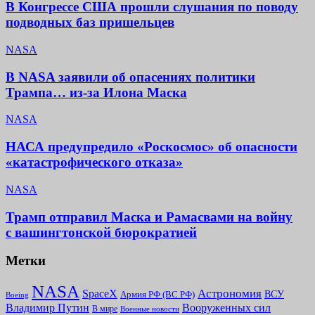
В Конгрессе США прошли слушания по поводу
подводных баз пришельцев
NASA
В NASA заявили об опасениях политики
Трампа… из-за Илона Маска
NASA
НАСА предупредило «Роскосмос» об опасности
«катастрофического отказа»
NASA
Трамп отправил Маска и Рамасвами на войну
с вашингтонской бюрократией
Метки
NASA
Астрономия
SpaceX
ВСУ
Армия РФ (ВС РФ)
Boeing
Владимир Путин
Вооруженных сил
В мире
Военные новости