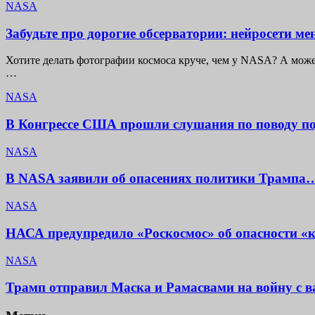
NASA
Забудьте про дорогие обсерватории: нейросети м
Хотите делать фотографии космоса круче, чем у NASA? А може
…
NASA
В Конгрессе США прошли слушания по поводу п
NASA
В NASA заявили об опасениях политики Трампа…
NASA
НАСА предупредило «Роскосмос» об опасности «к
NASA
Трамп отправил Маска и Рамасвами на войну с 