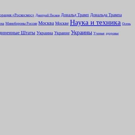
Дональд Трамп
Дональда Трампа
орация «Роскосмос»
Дмитрий Песков
Наука и техника
Москва
Москве
на
Минобороны России
Осень
Украины
диненные Штаты
Украина
Украине
Ученые
здоровье