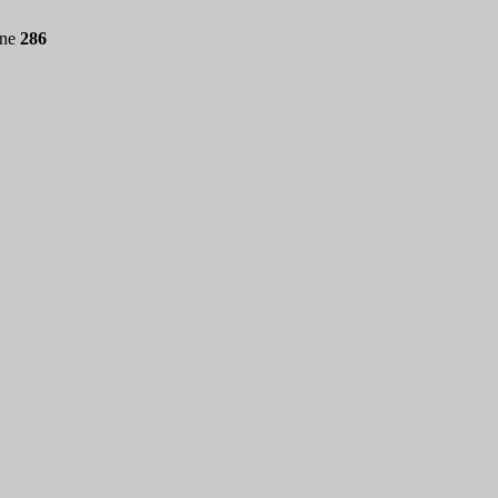
ine
286