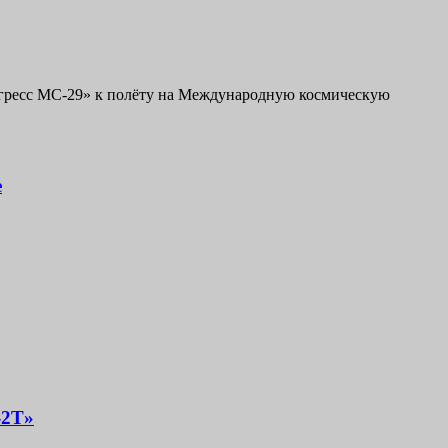
рогресс МС-29» к полёту на Международную космическую
е
-2Т»