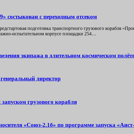
9» состыкован с переходным отсеком
предстартовая подготовка транспортного грузового корабля «П
нтажно-испытательном корпусе площадки 254…
едения экипажа в длительном космическом полёт
 генеральный директор
 запуском грузового корабля
осителя «Союз-2.1б» по программе запуска «Аист