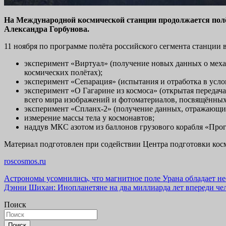
На Международной космической станции продолжается полё
Александра Горбунова.
11 ноября по программе полёта российского сегмента станции
эксперимент «Виртуал» (получение новых данных о меха
космических полётах);
эксперимент «Сепарация» (испытания и отработка в усл
эксперимент «О Гагарине из космоса» (открытая переда
всего мира изображений и фотоматериалов, посвящённых 
эксперимент «Спланх-2» (получение данных, отражающих
измерение массы тела у космонавтов;
наддув МКС азотом из баллонов грузового корабля «Прогр
Материал подготовлен при содействии Центра подготовки кос
roscosmos.ru
Навигация
Астрономы усомнились, что магнитное поле Урана обладает н
Дэнни Шихан: Инопланетяне на два миллиарда лет впереди че
по
Поиск
записям
Поиск