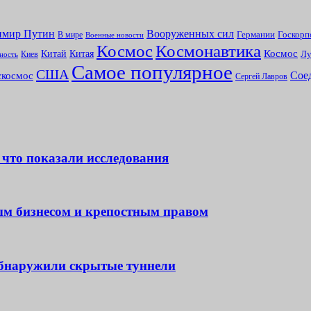
имир Путин
Вооруженных сил
В мире
Германии
Госкорп
Военные новости
Космоc
Космонавтика
Китай
Космос
Китая
Киев
Лу
ность
Самое популярное
США
Сое
скосмос
Сергей Лавров
что показали исследования
ым бизнесом и крепостным правом
обнаружили скрытые туннели