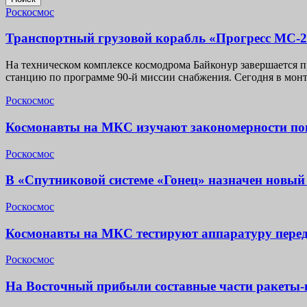
Роскосмос
Транспортный грузовой корабль «Прогресс МС-2
На техническом комплексе космодрома Байконур завершается 
станцию по программе 90-й миссии снабжения. Сегодня в мо
Роскосмос
Космонавты на МКС изучают закономерности пов
Роскосмос
В «Спутниковой системе «Гонец» назначен новый
Роскосмос
Космонавты на МКС тестируют аппаратуру перед
Роскосмос
На Восточный прибыли составные части ракеты-н