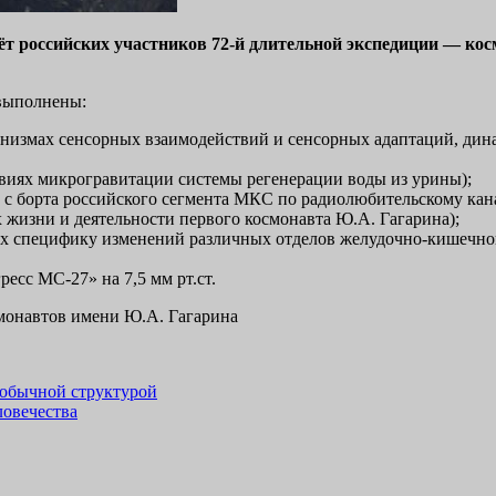
т российских участников 72-й длительной экспедиции — ко
 выполнены:
низмах сенсорных взаимодействий и сенсорных адаптаций, дин
овиях микрогравитации системы регенерации воды из урины);
ча с борта российского сегмента МКС по радиолюбительскому ка
жизни и деятельности первого космонавта Ю.А. Гагарина);
 специфику изменений различных отделов желудочно-кишечного
есс МС-27» на 7,5 мм рт.ст.
монавтов имени Ю.А. Гагарина
еобычной структурой
ловечества