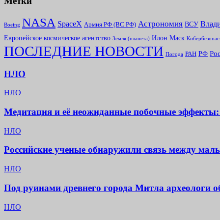
Метки
NASA
Астрономия
SpaceX
Влад
ВСУ
Армия РФ (ВС РФ)
Boeing
Европейское космическое агентство
Илон Маск
Земля (планета)
Кибербезопас
ПОСЛЕДНИЕ НОВОСТИ
Ро
РФ
РАН
Погода
НЛО
НЛО
Медитация и её неожиданные побочные эффекты: 
НЛО
Российские ученые обнаружили связь между мал
НЛО
Под руинами древнего города Митла археологи 
НЛО