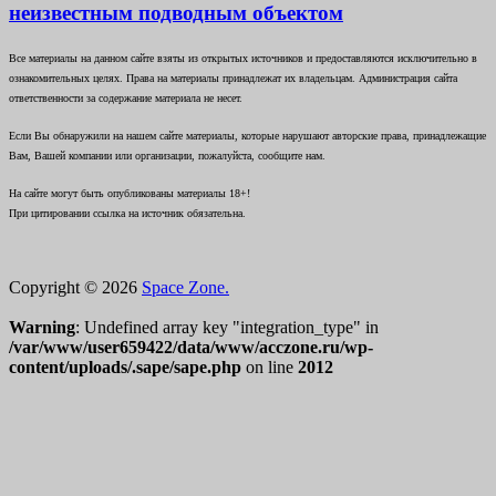
неизвестным подводным объектом
Все материалы на данном сайте взяты из открытых источников и предоставляются исключительно в
ознакомительных целях. Права на материалы принадлежат их владельцам. Администрация сайта
ответственности за содержание материала не несет.
Если Вы обнаружили на нашем сайте материалы, которые нарушают авторские права, принадлежащие
Вам, Вашей компании или организации, пожалуйста, сообщите нам.
На сайте могут быть опубликованы материалы 18+!
При цитировании ссылка на источник обязательна.
Copyright © 2026
Space Zone.
Warning
: Undefined array key "integration_type" in
/var/www/user659422/data/www/acczone.ru/wp-
content/uploads/.sape/sape.php
on line
2012