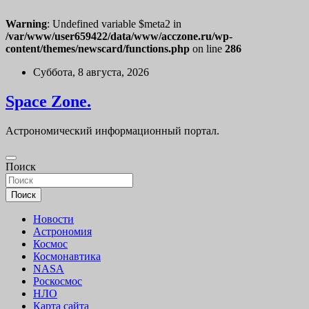
Warning
: Undefined variable $meta2 in
/var/www/user659422/data/www/acczone.ru/wp-
content/themes/newscard/functions.php
on line
286
Перейти
Суббота, 8 августа, 2026
к
содержимому
Space Zone.
Астрономический информационный портал.
Поиск
Поиск
Новости
Астрономия
Космос
Космонавтика
NASA
Роскосмос
НЛО
Карта сайта