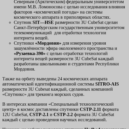
Северным (Арктическим) федеральным университетом
имени М.В. Ломоносова с целью исследования влияния
факторов «космической погоды» на системы
космического аппарата в приполярных областях.
Спутник
SIT
—
HSE
размерности 3U CubeSat сделан
Санкт-Петербургским государственным университетом
телекоммуникаций для отработки технологии
интернета вещей.
Спутники
«Мордовия»
для измерения уровня
зашумлённости эфира околоземного пространства и
«Рузаевка-390»
с целью отработки технологий
интернета вещей размерности 3U CubeSat каждый
разработаны школьниками и студентами Республики
Мордовия.
Также на орбиту выведены 24 космических аппарата
автоматической идентификационной системы
SITRO-AIS
размерности 3U Cubesat каждый, сделанных компанией
«Спутникс» для трекинга морских судов.
В интересах компании «Специальный технологический
центр» в космос доставлены спутники
CSTP
-2.11
формата
12U CubeSat,
CSTP
-2.1
и
CSTP
-2.2
формата 3U CubeSat
каждый с целью проведения научных исследований.