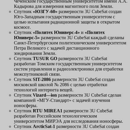
Чеченским государственным университетом имени А.А.
Кадырова для измерения магнитного поля Земли.
Спутник
«ЮЗГУ-60»
размерности 3U CubeSat создан
Юго-Западным государственным университетом с
целью испытания радиационной защиты в открытом
космосе.
Спутник
«Политех Юниверс-4»
и
«Политех
Юниверс-5»
размерности 3U CubeSat каждый сделаны
Санкт-Петербургским политехническим университетом
Петра Великого с задачей дистанционного
зондирования Земли.
Спутник
TUSUR
GO
размерности 3U CubeSat
разработан Томским государственным университетом
систем управления и радиоэлектроники для отработки
межспутниковой связи.
Спутник
SIT
-2086
размерности 3U CubeSat создан
московской школой № 2086 с целью отработки
технологий интернета вещей.
Спутник
Vizard
—
ion
размерности 3U CubeSat сделан
компанией «МГУ-Стандарт» с задачей изучения
ионосферы.
Спутник
RTU
MIREA
1
размерности 3U CubeSat
разработан Российским технологическим
университетом МИРЭА для исследования ионосферы.
Спутник
ArcticSat
-1
размерности 3U CubeSat создан