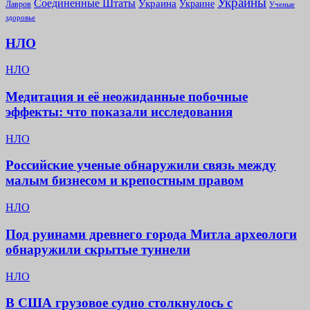
Украины
Соединенные Штаты
Украина
Украине
Лавров
Ученые
здоровье
НЛО
НЛО
Медитация и её неожиданные побочные
эффекты: что показали исследования
НЛО
Российские ученые обнаружили связь между
малым бизнесом и крепостным правом
НЛО
Под руинами древнего города Митла археологи
обнаружили скрытые туннели
НЛО
В США грузовое судно столкнулось с