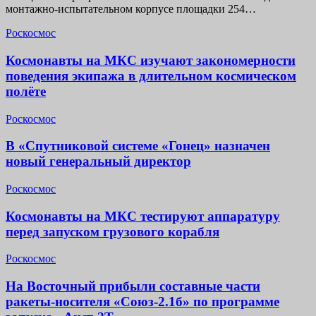
монтажно-испытательном корпусе площадки 254…
Роскосмос
Космонавты на МКС изучают закономерности
поведения экипажа в длительном космическом
полёте
Роскосмос
В «Спутниковой системе «Гонец» назначен
новый генеральный директор
Роскосмос
Космонавты на МКС тестируют аппаратуру
перед запуском грузового корабля
Роскосмос
На Восточный прибыли составные части
ракеты-носителя «Союз-2.1б» по программе