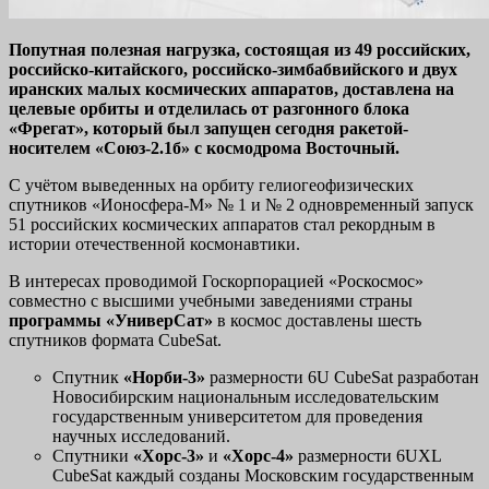
Попутная полезная нагрузка, состоящая из 49 российских,
российско-китайского, российско-зимбабвийского и двух
иранских малых космических аппаратов, доставлена на
целевые орбиты и отделилась от разгонного блока
«Фрегат», который был запущен сегодня ракетой-
носителем «Союз-2.1б» с космодрома Восточный.
С учётом выведенных на орбиту гелиогеофизических
спутников «Ионосфера-М» № 1 и № 2 одновременный запуск
51 российских космических аппаратов стал рекордным в
истории отечественной космонавтики.
В интересах проводимой Госкорпорацией «Роскосмос»
совместно с высшими учебными заведениями страны
программы «УниверСат»
в космос доставлены шесть
спутников формата CubeSat.
Спутник
«Норби-3»
размерности 6U CubeSat разработан
Новосибирским национальным исследовательским
государственным университетом для проведения
научных исследований.
Спутники
«Хорс-3»
и
«Хорс-4»
размерности 6UXL
CubeSat каждый созданы Московским государственным