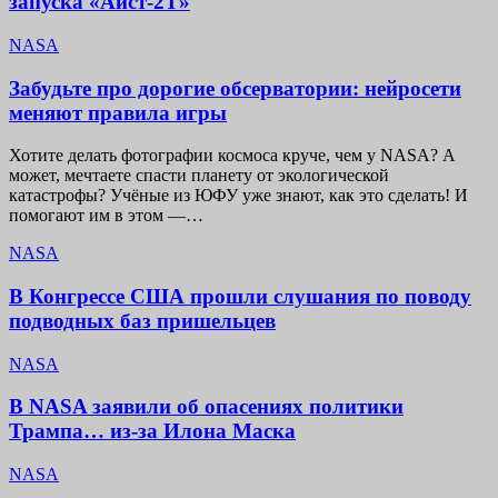
запуска «Аист-2Т»
NASA
Забудьте про дорогие обсерватории: нейросети
меняют правила игры
Хотите делать фотографии космоса круче, чем у NASA? А
может, мечтаете спасти планету от экологической
катастрофы? Учёные из ЮФУ уже знают, как это сделать! И
помогают им в этом —…
NASA
В Конгрессе США прошли слушания по поводу
подводных баз пришельцев
NASA
В NASA заявили об опасениях политики
Трампа… из-за Илона Маска
NASA