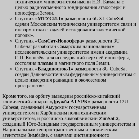
техническим университетом имени Н.Э. Баумана с
целью радиозатменного зондирования атмосферы и
ионосферы Земли.
Спутник
«МТУСИ-1»
размерности 6UXL CubeSat
сделан Московским техническим университетом связи и
информатики с задачей исследования «космической
погоды».
Спутник
«СамСат-Ионосфера»
размерности 3U
CubeSat разработан Самарским национальным
исследовательским университетом имени академика
С.П. Королёва для исследований верхней ионосферы,
состояния плазмы и магнитного поля Земли.
Спутник
«Владивосток-1»
размерности 8U CubeSat
создан Дальневосточным федеральным университетом с
целью измерения радиации в околоземном
пространстве.
Кроме того, на орбиту выведены российско-китайский
космический аппарат
«Дружба АТУРК
» размерности 12U
Cubesat, сделанный Амурским государственным
университетом и Харбинским политехническим
университетом, и российско-зимбабвийский
ZimSat
-2
,
созданный Юго-Западным государственным университетом и
Национальным геопространственным и космическим
агентством Зимбабве, с задачами дистанционного