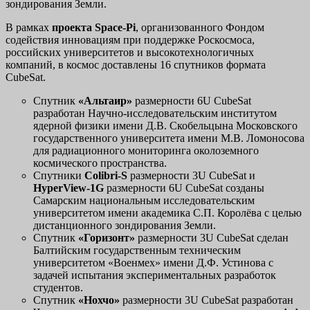
зондирования Земли.
В рамках
проекта Space-Pi
, организованного Фондом
содействия инновациям при поддержке Роскосмоса,
российских университетов и высокотехнологичных
компаний, в космос доставлены 16 спутников формата
CubeSat.
Спутник
«Альтаир»
размерности 6U CubeSat
разработан Научно-исследовательским институтом
ядерной физики имени Д.В. Скобельцына Московского
государственного университета имени М.В. Ломоносова
для радиационного мониторинга околоземного
космического пространства.
Спутники
Colibri-S
размерности 3U CubeSat и
HyperView
-1
G
размерности 6U CubeSat созданы
Самарским национальным исследовательским
университетом имени академика С.П. Королёва с целью
дистанционного зондирования Земли.
Спутник
«Горизонт»
размерности 3U CubeSat сделан
Балтийским государственным техническим
университетом «Военмех» имени Д.Ф. Устинова с
задачей испытания экспериментальных разработок
студентов.
Спутник
«Нохчо»
размерности 3U CubeSat разработан