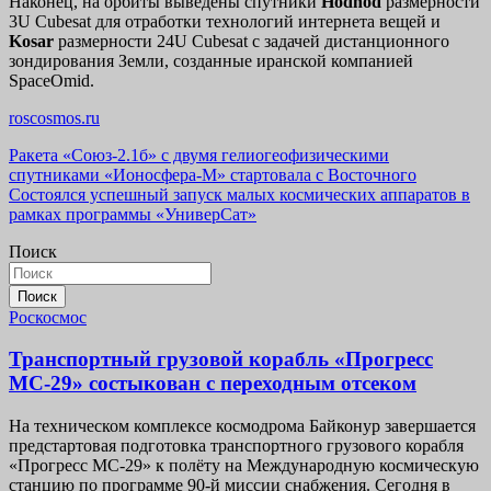
Наконец, на орбиты выведены спутники
Hodhod
размерности
3U Cubesat для отработки технологий интернета вещей и
Kosar
размерности 24U Cubesat с задачей дистанционного
зондирования Земли, созданные иранской компанией
SpaceOmid.
roscosmos.ru
Навигация
Ракета «Союз-2.1б» с двумя гелиогеофизическими
спутниками «Ионосфера-М» стартовала с Восточного
по
Состоялся успешный запуск малых космических аппаратов в
записям
рамках программы «УниверСат»
Поиск
Поиск
Роскосмос
Транспортный грузовой корабль «Прогресс
МС-29» состыкован с переходным отсеком
На техническом комплексе космодрома Байконур завершается
предстартовая подготовка транспортного грузового корабля
«Прогресс МС-29» к полёту на Международную космическую
станцию по программе 90-й миссии снабжения. Сегодня в