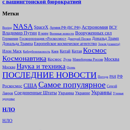
с вашингтонской бюрократией
Метки
NASA
Астрономия
SpaceX
ВСУ
Армия РФ (ВС РФ)
Boeing
Владимир Путин
Вооруженных сил
В мире
Военные новости
Дональд Трамп
Германии
Госкорпорация «Роскосмос»
Дмитрий Песков
Дональда Трампа
Европейское космическое агентство
Земля (планета)
Космоc
Китай
Илон Маск
Китая
Киев
Кибербезопасность
Космонавтика
Москва
Космос
Луна
Минобороны России
Наука и техника
Москве
Осень
ПОСЛЕДНИЕ НОВОСТИ
РФ
РАН
Погода
Самое популярное
США
Роскосмос
Сергей
Украины
Соединенные Штаты
Украина
Украине
Лавров
Ученые
здоровье
НЛО
НЛО