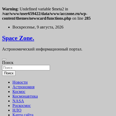
Warning
: Undefined variable $meta2 in
/var/www/user659422/data/www/acczone.ru/wp-
content/themes/newscard/functions.php
on line
285
Перейти
Воскресенье, 9 августа, 2026
к
содержимому
Space Zone.
Астрономический информационный портал.
Поиск
Поиск
Новости
Астрономия
Космос
Космонавтика
NASA
Роскосмос
НЛО
Карта сайта