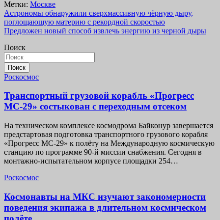
Метки:
Москве
Навигация
Астрономы обнаружили сверхмассивную чёрную дыру,
поглощающую материю с рекордной скоростью
по
Предложен новый способ извлечь энергию из черной дыры
записям
Поиск
Поиск
Роскосмос
Транспортный грузовой корабль «Прогресс
МС-29» состыкован с переходным отсеком
На техническом комплексе космодрома Байконур завершается
предстартовая подготовка транспортного грузового корабля
«Прогресс МС-29» к полёту на Международную космическую
станцию по программе 90-й миссии снабжения. Сегодня в
монтажно-испытательном корпусе площадки 254…
Роскосмос
Космонавты на МКС изучают закономерности
поведения экипажа в длительном космическом
полёте