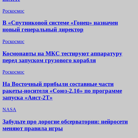
Роскосмос
В «Спутниковой системе «Гонец» назначен
новый генеральный директор
Роскосмос
Космонавты на МКС тестируют аппаратуру
перед запуском грузового корабля
Роскосмос
На Восточный прибыли составные части
ракеты-носителя «Союз-2.1б» по программе
запуска «Аист-2Т»
NASA
Забудьте про дорогие обсерватории: нейросети
меняют правила игры