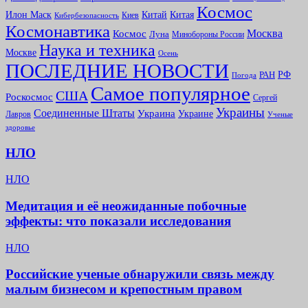
Космоc
Китай
Илон Маск
Китая
Киев
Кибербезопасность
Космонавтика
Москва
Космос
Луна
Минобороны России
Наука и техника
Москве
Осень
ПОСЛЕДНИЕ НОВОСТИ
РФ
РАН
Погода
Самое популярное
США
Роскосмос
Сергей
Украины
Соединенные Штаты
Украина
Украине
Лавров
Ученые
здоровье
НЛО
НЛО
Медитация и её неожиданные побочные
эффекты: что показали исследования
НЛО
Российские ученые обнаружили связь между
малым бизнесом и крепостным правом