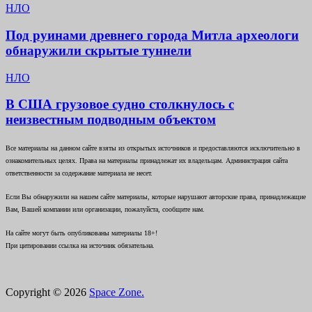
НЛО
Под руинами древнего города Митла археологи
обнаружили скрытые туннели
НЛО
В США грузовое судно столкнулось с
неизвестным подводным объектом
Все материалы на данном сайте взяты из открытых источников и предоставляются исключительно в
ознакомительных целях. Права на материалы принадлежат их владельцам. Администрация сайта
ответственности за содержание материала не несет.
Если Вы обнаружили на нашем сайте материалы, которые нарушают авторские права, принадлежащие
Вам, Вашей компании или организации, пожалуйста, сообщите нам.
На сайте могут быть опубликованы материалы 18+!
При цитировании ссылка на источник обязательна.
Copyright © 2026
Space Zone.