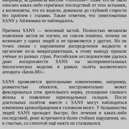
описано каких-либо серьёзных последствий от этих вспышек,
а космонавты, что их видели, доживали до глубокой старости
без проблем с глазами. Также отметим, что симптоматики
SANS у Айзекмана не наблюдалось.
Причина SANS — венозный застой. Полностью механизм
появления застоя не изучен, не совсем понятно, почему он
возникает у одних людей и не проявляется у других. Но он
точно связан с нарушением распределения жидкости в
организме из-за микрогравитации, к этому выводу пришли
учёные из разных стран. Российским исследователям удалось
даже воспроизвести SANS на экспериментальных
биологических моделях в рамках полёта космического
аппарата «Бион-М1».
SANS проявляется зрительными изменениями, например,
размытостью объектов, инструментально может
фиксироваться отек зрительного нерва, уплощение глазного
яблока и появление хориоидальных складок. После
длительных полётов вместе с SANS могут наблюдаться
изменения кровообращения в головном мозге. У большинства
людей SANS проходит быстро, без лечения и каких-либо
последствий, реже встречаются более стойкие нарушения, но,
к счастью, со слепотой ещё никто не сталкивался.