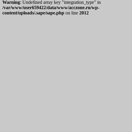
Warning
: Undefined array key "integration_type" in
/var/www/user659422/data/www/acczone.ru/wp-
content/uploads/.sape/sape.php
on line
2012