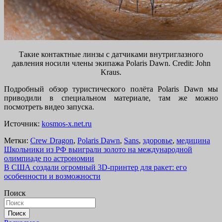
Такие контактные линзы с датчиками внутриглазного
давления носили члены экипажа Polaris Dawn. Credit: John
Kraus.
Подробный обзор туристического полёта Polaris Dawn мы
приводили в специальном материале, там же можно
посмотреть видео запуска.
Источник:
kosmos-x.net.ru
Метки:
Crew Dragon
,
Polaris Dawn
,
Sans
,
здоровье
,
медицина
Навигация
Школьники из РФ выиграли золото на международной
олимпиаде по астрономии
по
В США создали огромный 3D-принтер для ракет: его
записям
особенности и возможности
Поиск
Поиск