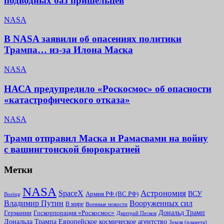
подводных баз пришельцев
NASA
В NASA заявили об опасениях политики
Трампа… из-за Илона Маска
NASA
НАСА предупредило «Роскосмос» об опасности
«катастрофического отказа»
NASA
Трамп отправил Маска и Рамасвами на войну
с вашингтонской бюрократией
Метки
NASA
Астрономия
SpaceX
ВСУ
Армия РФ (ВС РФ)
Boeing
Владимир Путин
Вооруженных сил
В мире
Военные новости
Дональд Трамп
Германии
Госкорпорация «Роскосмос»
Дмитрий Песков
Дональда Трампа
Европейское космическое агентство
Земля (планета)