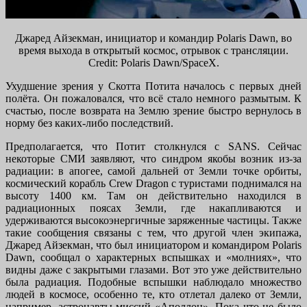
Джаред Айзекман, инициатор и командир Polaris Dawn, во
время выхода в открытый космос, отрывок с трансляции.
Credit: Polaris Dawn/SpaceX.
Ухудшение зрения у Скотта Потита началось с первых дней
полёта. Он пожаловался, что всё стало немного размытым. К
счастью, после возврата на Землю зрение быстро вернулось в
норму без каких-либо последствий.
Предполагается, что Потит столкнулся с SANS. Сейчас
некоторые СМИ заявляют, что синдром якобы возник из-за
радиации: в апогее, самой дальней от Земли точке орбиты,
космический корабль Crew Dragon с туристами поднимался на
высоту 1400 км. Там он действительно находился в
радиационных поясах Земли, где накапливаются и
удерживаются высокоэнергичные заряженные частицы. Также
такие сообщения связаны с тем, что другой член экипажа,
Джаред Айзекман, что был инициатором и командиром Polaris
Dawn, сообщал о характерных вспышках и «молниях», что
видны даже с закрытыми глазами. Вот это уже действительно
была радиация. Подобные вспышки наблюдало множество
людей в космосе, особенно те, кто отлетал далеко от Земли,
например, астронавты миссий «Аполлон». Пока что не было