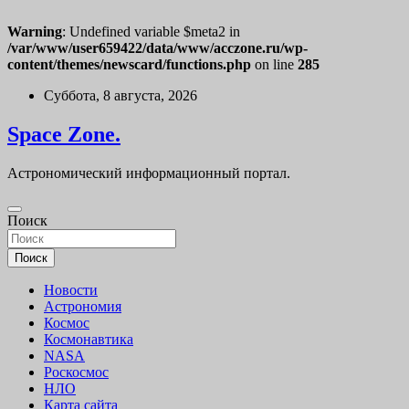
Warning
: Undefined variable $meta2 in
/var/www/user659422/data/www/acczone.ru/wp-
content/themes/newscard/functions.php
on line
285
Перейти
Суббота, 8 августа, 2026
к
содержимому
Space Zone.
Астрономический информационный портал.
Поиск
Поиск
Новости
Астрономия
Космос
Космонавтика
NASA
Роскосмос
НЛО
Карта сайта