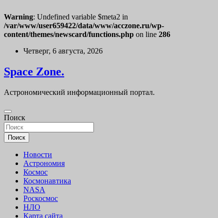
Warning
: Undefined variable $meta2 in
/var/www/user659422/data/www/acczone.ru/wp-
content/themes/newscard/functions.php
on line
286
Перейти
Четверг, 6 августа, 2026
к
содержимому
Space Zone.
Астрономический информационный портал.
Поиск
Поиск
Новости
Астрономия
Космос
Космонавтика
NASA
Роскосмос
НЛО
Карта сайта