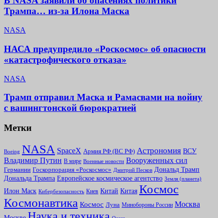
В NASA заявили об опасениях политики
Трампа… из-за Илона Маска
NASA
НАСА предупредило «Роскосмос» об опасности
«катастрофического отказа»
NASA
Трамп отправил Маска и Рамасвами на войну
с вашингтонской бюрократией
Метки
NASA
Астрономия
SpaceX
ВСУ
Армия РФ (ВС РФ)
Boeing
Владимир Путин
Вооруженных сил
В мире
Военные новости
Дональд Трамп
Германии
Госкорпорация «Роскосмос»
Дмитрий Песков
Дональда Трампа
Европейское космическое агентство
Земля (планета)
Космоc
Китай
Илон Маск
Китая
Киев
Кибербезопасность
Космонавтика
Москва
Космос
Луна
Минобороны России
Наука и техника
Москве