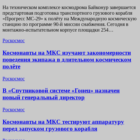
На техническом комплексе космодрома Байконур завершается
предстартовая подготовка транспортного грузового корабля
«Прогресс МС-29» к полёту на Международную космическую
станцию по программе 90-й миссии снабжения. Сегодня в
монтажно-испытательном корпусе площадки 254…
Роскосмос
Космонавты на МКС изучают закономерности
поведения экипажа в длительном космическом
полёте
Роскосмос
В «Спутниковой системе «Гонец» назначен
новый генеральный директор
Роскосмос
Космонавты на МКС тестируют аппаратуру
перед запуском грузового корабля