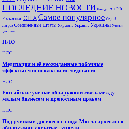
Осень
ПОСЛЕДНИЕ НОВОСТИ
РФ
РАН
Погода
Самое популярное
США
Роскосмос
Сергей
Украины
Соединенные Штаты
Украина
Украине
Лавров
Ученые
здоровье
НЛО
НЛО
Медитация и её неожиданные побочные
эффекты: что показали исследования
НЛО
Российские ученые обнаружили связь между
малым бизнесом и крепостным правом
НЛО
Под руинами древнего города Митла археологи
обнаружили скрытые туннели