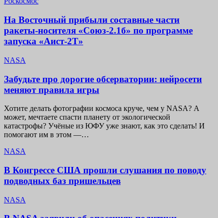
Роскосмос
На Восточный прибыли составные части
ракеты-носителя «Союз-2.1б» по программе
запуска «Аист-2Т»
NASA
Забудьте про дорогие обсерватории: нейросети
меняют правила игры
Хотите делать фотографии космоса круче, чем у NASA? А
может, мечтаете спасти планету от экологической
катастрофы? Учёные из ЮФУ уже знают, как это сделать! И
помогают им в этом —…
NASA
В Конгрессе США прошли слушания по поводу
подводных баз пришельцев
NASA