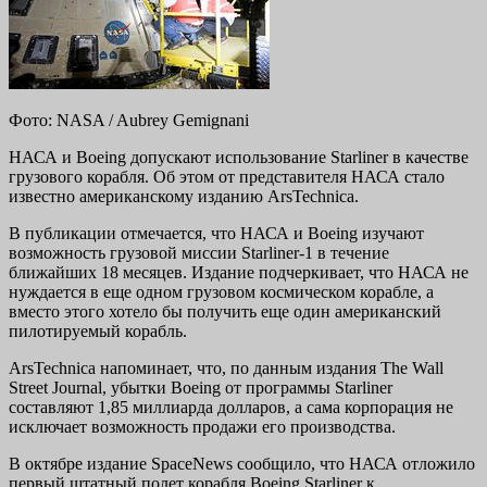
Фото: NASA / Aubrey Gemignani
НАСА и Boeing допускают использование Starliner в качестве
грузового корабля. Об этом от представителя НАСА стало
известно американскому изданию ArsTechnica.
В публикации отмечается, что НАСА и Boeing изучают
возможность грузовой миссии Starliner-1 в течение
ближайших 18 месяцев. Издание подчеркивает, что НАСА не
нуждается в еще одном грузовом космическом корабле, а
вместо этого хотело бы получить еще один американский
пилотируемый корабль.
ArsTechnica напоминает, что, по данным издания The Wall
Street Journal, убытки Boeing от программы Starliner
составляют 1,85 миллиарда долларов, а сама корпорация не
исключает возможность продажи его производства.
В октябре издание SpaceNews сообщило, что НАСА отложило
первый штатный полет корабля Boeing Starliner к