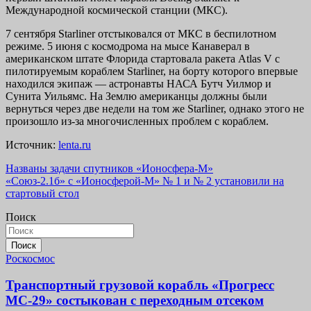
Международной космической станции (МКС).
7 сентября Starliner отстыковался от МКС в беспилотном
режиме. 5 июня с космодрома на мысе Канаверал в
американском штате Флорида стартовала ракета Atlas V с
пилотируемым кораблем Starliner, на борту которого впервые
находился экипаж — астронавты НАСА Бутч Уилмор и
Сунита Уильямс. На Землю американцы должны были
вернуться через две недели на том же Starliner, однако этого не
произошло из-за многочисленных проблем с кораблем.
Источник:
lenta.ru
Навигация
Названы задачи спутников «Ионосфера-М»
«Союз-2.1б» с «Ионосферой-М» № 1 и № 2 установили на
по
стартовый стол
записям
Поиск
Поиск
Роскосмос
Транспортный грузовой корабль «Прогресс
МС-29» состыкован с переходным отсеком